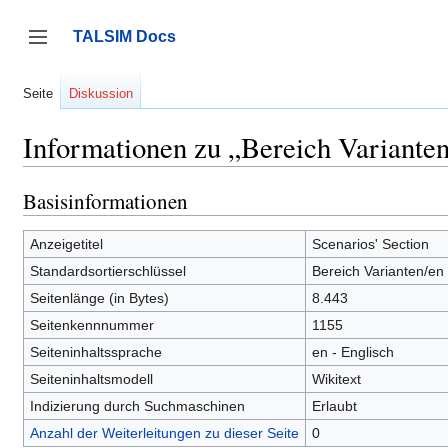
Zum
Inhalt
TALSIM Docs
springen
Seitenleiste umschalten
Seite
Diskussion
Informationen zu „Bereich Variante
Basisinformationen
Anzeigetitel
Scenarios' Section
Standardsortierschlüssel
Bereich Varianten/en
Seitenlänge (in Bytes)
8.443
Seitenkennnummer
1155
Seiteninhaltssprache
en - Englisch
Seiteninhaltsmodell
Wikitext
Indizierung durch Suchmaschinen
Erlaubt
Anzahl der Weiterleitungen zu dieser Seite
0