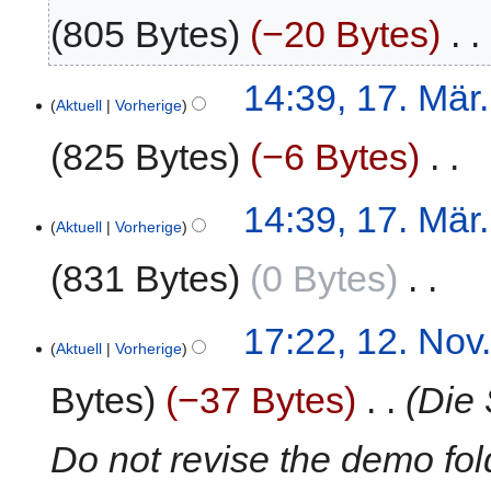
i
805 Bytes
−20 Bytes
‎
n
e
B
K
14:39, 17. Mär
e
e
Aktuell
Vorherige
a
i
825 Bytes
−6 Bytes
‎
r
n
b
e
e
B
K
14:39, 17. Mär
i
e
e
Aktuell
Vorherige
t
a
i
u
831 Bytes
0 Bytes
‎
r
n
n
b
e
g
e
B
K
12.
17:22, 12. Nov
s
i
e
e
Aktuell
Vorherige
November
z
t
a
i
2020
u
u
Bytes
−37 Bytes
‎
Die 
r
n
s
n
b
e
a
g
e
B
Do not revise the demo fold
m
s
i
e
m
z
t
a