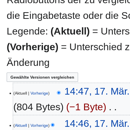
die Eingabetaste oder die S
Legende:
(Aktuell)
= Untersc
(Vorherige)
= Unterschied z
Änderung
17.
14:47, 17. Mär
Aktuell
Vorherige
März
2021
804 Bytes
−1 Byte
‎
K
14:46, 17. Mär
e
Aktuell
Vorherige