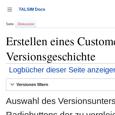
Zum
Inhalt
TALSIM Docs
springen
Seitenleiste umschalten
Seite
Diskussion
Erstellen eines Custom
Versionsgeschichte
Logbücher dieser Seite anzeige
Versionen filtern
Auswahl des Versionsunters
Radiobuttons der zu vergle