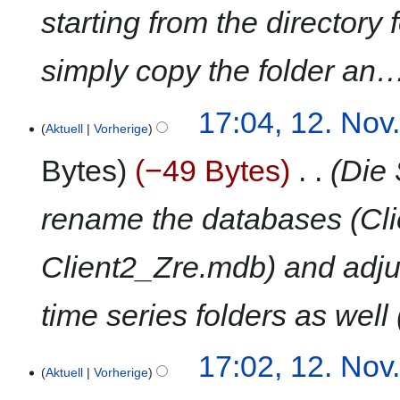
starting from the directory 
e
u
u
r
n
s
n
b
f
a
g
e
simply copy the folder an
a
m
s
i
s
m
z
t
s
17:04, 12. Nov
e
u
u
Aktuell
Vorherige
u
n
s
n
n
f
a
g
Bytes
−49 Bytes
‎
Die 
g
a
m
s
s
m
z
rename the databases (Cl
s
e
u
u
n
s
n
f
a
Client2_Zre.mdb) and adju
g
a
m
s
m
time series folders as well
s
e
u
n
n
f
17:02, 12. Nov
g
a
Aktuell
Vorherige
s