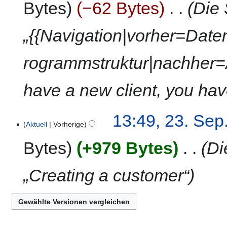
Bytes
−62 Bytes
‎
Die 
s
u
n
„{{Navigation|vorher=Dat
g
rogrammstruktur|nachher=A
have a new client, you hav
23.
13:49, 23. Sep
Aktuell
Vorherige
September
2020
Bytes
+979 Bytes
‎
Di
„Creating a customer“