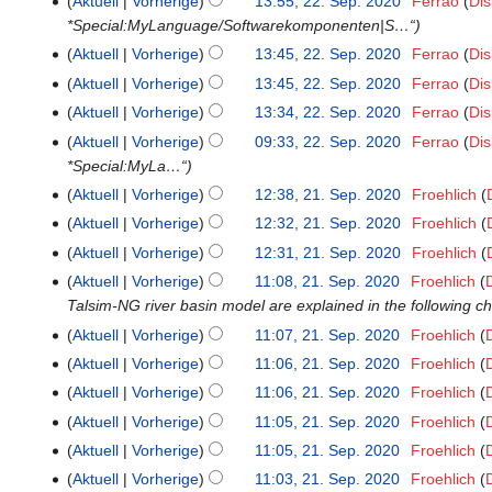
e
u
a
a
Aktuell
Vorherige
13:55, 22. Sep. 2020
‎
Ferrao
Dis
B
t
s
g
e
i
u
n
n
n
e
u
r
m
s
a
n
m
s
*Special:MyLanguage/Softwarekomponenten|S…“
e
u
a
B
t
s
f
g
e
n
n
b
e
u
r
g
m
s
a
n
m
Aktuell
Vorherige
13:45, 22. Sep. 2020
‎
Ferrao
Dis
e
u
a
a
B
f
g
e
n
n
b
s
e
u
K
r
g
m
a
n
m
s
Aktuell
Vorherige
13:45, 22. Sep. 2020
‎
Ferrao
Dis
e
a
i
f
g
e
z
n
n
e
b
s
e
K
r
g
m
s
a
s
Aktuell
Vorherige
13:34, 22. Sep. 2020
‎
Ferrao
Dis
t
a
i
u
f
g
i
e
z
n
e
b
s
e
u
K
r
s
u
s
Aktuell
Vorherige
09:33, 22. Sep. 2020
‎
Ferrao
Dis
t
s
a
n
i
u
f
i
e
z
n
n
e
b
u
n
s
*Special:MyLa…“
u
a
s
e
t
s
a
n
i
u
f
g
i
e
n
g
u
n
m
s
Aktuell
Vorherige
12:38, 21. Sep. 2020
‎
Froehlich
21.
B
u
a
s
e
t
s
a
n
i
g
s
n
g
m
u
September
e
n
m
s
Aktuell
Vorherige
12:32, 21. Sep. 2020
‎
Froehlich
B
u
a
s
e
t
z
g
s
e
n
2020
a
g
m
u
e
n
m
s
Aktuell
Vorherige
12:31, 21. Sep. 2020
‎
Froehlich
B
u
u
z
n
g
r
s
e
n
K
a
g
m
u
e
n
Aktuell
Vorherige
11:08, 21. Sep. 2020
‎
Froehlich
s
u
f
b
z
n
g
e
r
s
e
n
a
g
Talsim-NG river basin model are explained in the following 
a
s
a
e
u
f
i
b
z
n
g
r
s
m
Aktuell
Vorherige
11:07, 21. Sep. 2020
‎
Froehlich
a
s
i
s
a
n
e
u
f
b
z
K
m
m
s
Aktuell
Vorherige
11:06, 21. Sep. 2020
‎
Froehlich
t
a
s
e
i
s
a
e
u
e
e
K
m
u
u
m
s
Aktuell
Vorherige
11:06, 21. Sep. 2020
‎
Froehlich
B
t
a
s
i
s
i
n
e
e
n
n
m
u
e
u
m
s
Aktuell
Vorherige
11:05, 21. Sep. 2020
‎
Froehlich
t
a
n
f
i
n
g
g
e
n
a
n
m
u
u
m
Aktuell
Vorherige
11:05, 21. Sep. 2020
‎
Froehlich
e
a
n
f
s
n
g
r
g
e
n
n
m
B
s
Aktuell
Vorherige
11:03, 21. Sep. 2020
‎
Froehlich
e
a
z
f