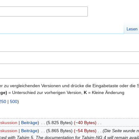
Lesen
er zu vergleichenden Versionen und drücke die Eingabetaste oder die 
ige)
= Unterschied zur vorherigen Version,
K
= Kleine Änderung
250
|
500
)
iskussion
Beiträge
‎
5.825 Bytes
−40 Bytes
‎
iskussion
Beiträge
‎
5.865 Bytes
−54 Bytes
‎
Die Seite wurde n
aced with Talsim 5. The documentation for Talsim-NG 4 will remain availa