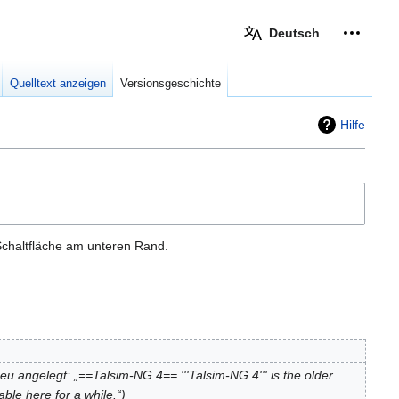
Deutsch
Meine W
eingek
Quelltext anzeigen
Versionsgeschichte
Hilfe
Schaltfläche am unteren Rand.
eu angelegt: „==Talsim-NG 4== '''Talsim-NG 4''' is the older
ble here for a while.“