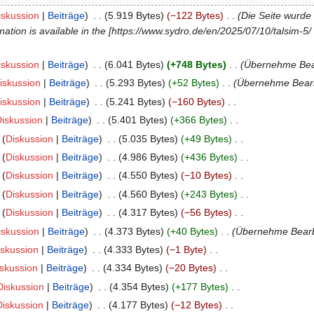
iskussion
Beiträge
‎
5.919 Bytes
−122 Bytes
‎
Die Seite wurde 
rmation is available in the [https://www.sydro.de/en/2025/07/10/talsim-
iskussion
Beiträge
‎
6.041 Bytes
+748 Bytes
‎
Übernehme Bear
iskussion
Beiträge
‎
5.293 Bytes
+52 Bytes
‎
Übernehme Bearbe
iskussion
Beiträge
‎
5.241 Bytes
−160 Bytes
‎
iskussion
Beiträge
‎
5.401 Bytes
+366 Bytes
‎
Diskussion
Beiträge
‎
5.035 Bytes
+49 Bytes
‎
Diskussion
Beiträge
‎
4.986 Bytes
+436 Bytes
‎
Diskussion
Beiträge
‎
4.550 Bytes
−10 Bytes
‎
Diskussion
Beiträge
‎
4.560 Bytes
+243 Bytes
‎
Diskussion
Beiträge
‎
4.317 Bytes
−56 Bytes
‎
iskussion
Beiträge
‎
4.373 Bytes
+40 Bytes
‎
Übernehme Bearbe
iskussion
Beiträge
‎
4.333 Bytes
−1 Byte
‎
skussion
Beiträge
‎
4.334 Bytes
−20 Bytes
‎
Diskussion
Beiträge
‎
4.354 Bytes
+177 Bytes
‎
Diskussion
Beiträge
‎
4.177 Bytes
−12 Bytes
‎