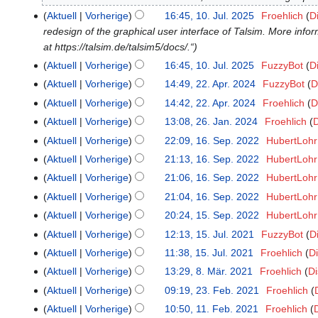
i
Aktuell
Vorherige
16:45, 10. Jul. 2025
‎
Froehlich
D
n
redesign of the graphical user interface of Talsim. More info
e
at https://talsim.de/talsim5/docs/.“
B
Aktuell
Vorherige
16:45, 10. Jul. 2025
‎
FuzzyBot
D
e
Aktuell
Vorherige
14:49, 22. Apr. 2024
‎
FuzzyBot
D
22.
a
April
r
Aktuell
Vorherige
14:42, 22. Apr. 2024
‎
Froehlich
D
2024
K
b
Aktuell
Vorherige
13:08, 26. Jan. 2024
‎
Froehlich
D
26.
e
e
K
Januar
Aktuell
Vorherige
22:09, 16. Sep. 2022
‎
HubertLohr
16.
i
i
e
2024
K
September
Aktuell
Vorherige
21:13, 16. Sep. 2022
‎
HubertLohr
n
t
i
e
2022
K
Aktuell
Vorherige
21:06, 16. Sep. 2022
‎
HubertLohr
e
u
n
i
e
K
B
n
Aktuell
Vorherige
21:04, 16. Sep. 2022
‎
HubertLohr
e
n
i
e
K
e
g
B
Aktuell
Vorherige
20:24, 15. Sep. 2022
‎
HubertLohr
15.
e
n
i
e
a
s
K
e
September
B
Aktuell
Vorherige
12:13, 15. Jul. 2021
‎
FuzzyBot
D
15.
e
n
i
r
z
e
a
2022
e
Juli
B
Aktuell
Vorherige
11:38, 15. Jul. 2021
‎
Froehlich
D
e
n
b
u
i
r
a
2021
K
e
B
Aktuell
Vorherige
13:29, 8. Mär. 2021
‎
Froehlich
Di
8.
e
e
s
n
b
r
e
a
K
e
März
B
i
a
Aktuell
Vorherige
09:19, 23. Feb. 2021
‎
Froehlich
23.
e
e
b
i
r
e
a
2021
K
e
t
m
Februar
B
i
Aktuell
Vorherige
10:50, 11. Feb. 2021
‎
Froehlich
11.
e
n
b
i
r