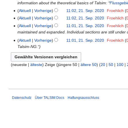
b
s
n
g
g
e
e
s
information about the theoretical basics of Talsim: *
Flussgebi
B
s
u
a
e
z
f
s
n
a
u
e
s
Aktuell
Vorherige
11:02, 21. Sep. 2020
‎
Froehlich
s
s
i
u
a
z
f
r
n
a
u
a
s
Aktuell
Vorherige
11:02, 21. Sep. 2020
‎
Froehlich
t
s
s
u
a
b
g
r
n
m
u
u
a
s
Aktuell
Vorherige
11:01, 21. Sep. 2020
‎
Froehlich
s
s
e
b
g
m
n
n
m
u
maintained and expanded. Individual sections are still under 
a
s
i
e
e
g
g
m
n
m
u
Aktuell
Vorherige
11:01, 21. Sep. 2020
‎
Froehlich
t
i
n
s
e
g
m
n
Talsim-NG.“
u
t
f
z
n
e
g
n
u
a
u
f
n
g
n
s
s
a
f
(neueste |
älteste
) Zeige (jüngere 50 |
ältere 50
) (
20
|
50
|
100
|
s
g
s
a
s
a
z
s
u
m
s
s
u
z
n
m
u
s
s
u
g
e
n
u
a
s
n
g
n
m
Datenschutz
Über TALSIM Docs
Haftungsausschluss
a
f
g
m
m
a
e
m
s
n
e
s
f
n
u