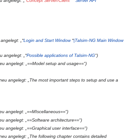
u angelegt: „*
Concept Server/Client
**
Server API
angelegt: „*
Login and Start Window
*
|Talsim-NG Main Window
u angelegt: „*
Possible applications of Talsim-NG
“
neu angelegt: „==Model setup and usage==“
neu angelegt: „The most important steps to setup and use a
eu angelegt: „==MIscellaneous==“
eu angelegt: „==Software architecture==“
eu angelegt: „==Graphical user interface==“
neu angelegt: „The following chapter contains detailed