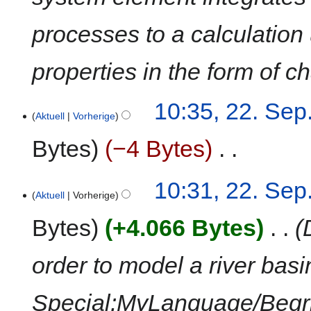
processes to a calculation
properties in the form of c
10:35, 22. Sep
Aktuell
Vorherige
Bytes
−4 Bytes
‎
K
10:31, 22. Sep
e
Aktuell
Vorherige
i
n
Bytes
+4.066 Bytes
‎
e
B
order to model a river basi
e
a
Special:MyLanguage/Begrif
r