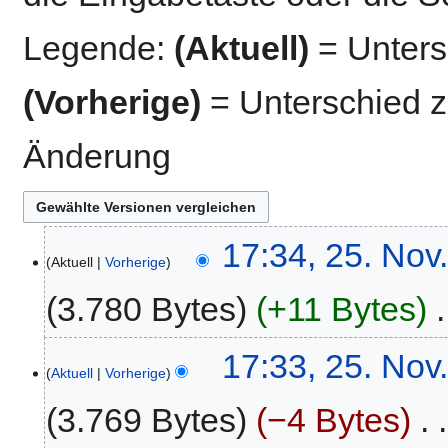
Legende:
(Aktuell)
= Untersc
(Vorherige)
= Unterschied z
Änderung
25.
17:34, 25. Nov
Aktuell
Vorherige
November
2020
3.780 Bytes
+11 Bytes
‎
K
17:33, 25. Nov
e
Aktuell
Vorherige
i
3.769 Bytes
−4 Bytes
‎
n
e