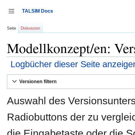
Zum
Inhalt
TALSIM Docs
springen
Seitenleiste umschalten
Seite
Diskussion
Modellkonzept/en: Ver
Logbücher dieser Seite anzeige
Versionen filtern
Auswahl des Versionsunters
Radiobuttons der zu vergle
die Eingabetaste oder die S