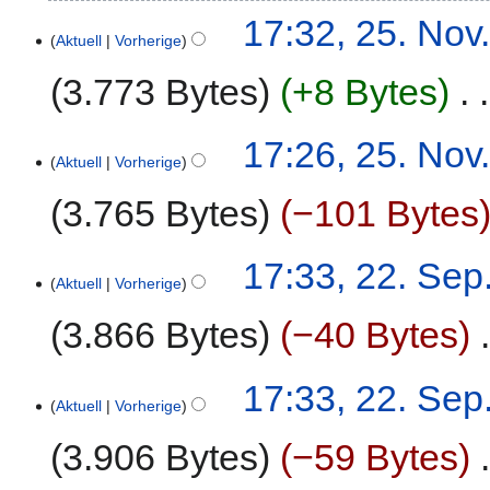
B
K
17:32, 25. Nov
e
e
Aktuell
Vorherige
a
i
3.773 Bytes
+8 Bytes
‎
r
n
b
e
e
B
K
17:26, 25. Nov
i
e
e
Aktuell
Vorherige
t
a
i
u
3.765 Bytes
−101 Bytes
r
n
n
b
e
g
e
B
K
22.
17:33, 22. Sep
s
i
e
e
Aktuell
Vorherige
September
z
t
a
i
2020
u
u
3.866 Bytes
−40 Bytes
‎
r
n
s
n
b
e
a
g
e
B
K
17:33, 22. Sep
m
s
i
e
e
Aktuell
Vorherige
m
z
t
a
i
e
u
u
3.906 Bytes
−59 Bytes
‎
r
n
n
s
n
b
e
f