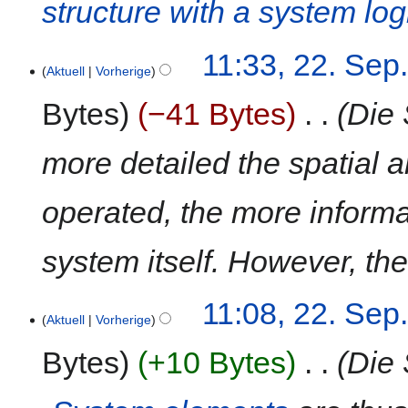
s
structure with a system log
e
u
u
r
u
n
s
n
b
n
f
a
g
e
11:33, 22. Sep
g
a
m
s
i
Aktuell
Vorherige
s
m
z
t
s
Bytes
−41 Bytes
‎
Die 
e
u
u
u
n
s
n
n
f
a
g
more detailed the spatial a
g
a
m
s
s
m
z
operated, the more inform
s
e
u
u
n
s
n
f
a
system itself. However, th
g
a
m
s
m
11:08, 22. Sep
s
e
Aktuell
Vorherige
u
n
n
f
Bytes
+10 Bytes
‎
Die 
g
a
s
s