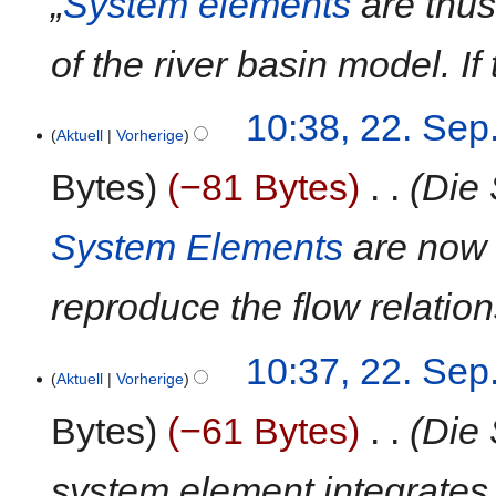
„
System elements
are thus
u
n
of the river basin model. I
g
10:38, 22. Sep
Aktuell
Vorherige
Bytes
−81 Bytes
‎
Die 
System Elements
are now 
reproduce the flow relatio
10:37, 22. Sep
Aktuell
Vorherige
Bytes
−61 Bytes
‎
Die 
system element integrates 