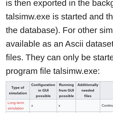
is then exported in the back
talsimw.exe is started and t
the database). For other si
available as an Ascii dataset
files. They can only be start
program file talsimw.exe:
Configuration
Running
Additionally
Type of
in GUI
from GUI
needed
simulation
possible
possible
files
Long-term
x
x
Continu
simulation