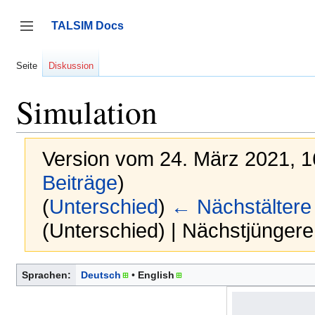
Zum
Inhalt
TALSIM Docs
springen
Seitenleiste umschalten
Seite
Diskussion
Simulation
Version vom 24. März 2021, 
Beiträge
)
(
Unterschied
)
← Nächstältere
(Unterschied) | Nächstjünger
Sprachen:
Deutsch
English