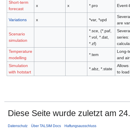
Short-term
x
x
*.pro
Event-b
forecast
Several
Variations
x
*var, *upd
are var
*.sce, (*.paf,
Several
Scenario
*.vol, *.dat,
series:
simulation
*.zf)
calcula
Temperature
Long-te
*.tem
modelling
and air
Simulation
Allows 
*.abz, *.state
with hotstart
to load
Diese Seite wurde zuletzt am 24
Datenschutz
Über TALSIM Docs
Haftungsausschluss