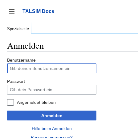
Zum
Inhalt
TALSIM Docs
springen
Seitenleiste umschalten
Spezialseite
Anmelden
Benutzername
Passwort
Angemeldet bleiben
Anmelden
Hilfe beim Anmelden
Passwort vergessen?