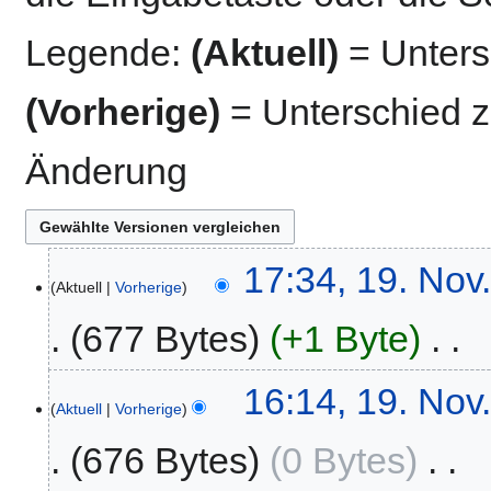
Legende:
(Aktuell)
= Untersc
(Vorherige)
= Unterschied z
Änderung
19.
17:34, 19. Nov
Aktuell
Vorherige
November
2020
677 Bytes
+1 Byte
‎
K
16:14, 19. Nov
e
Aktuell
Vorherige
i
676 Bytes
0 Bytes
‎
n
e