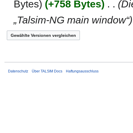
s
Bytes
+758 Bytes
‎
Di
e
u
n
n
f
„Talsim-NG main window“
g
a
s
s
u
n
g
Datenschutz
Über TALSIM Docs
Haftungsausschluss