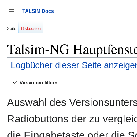
Zum
Inhalt
TALSIM Docs
springen
Seitenleiste umschalten
Seite
Diskussion
Talsim-NG Hauptfenste
Logbücher dieser Seite anzeige
Versionen filtern
Auswahl des Versionsunters
Radiobuttons der zu vergle
die Eingabetaste oder die S