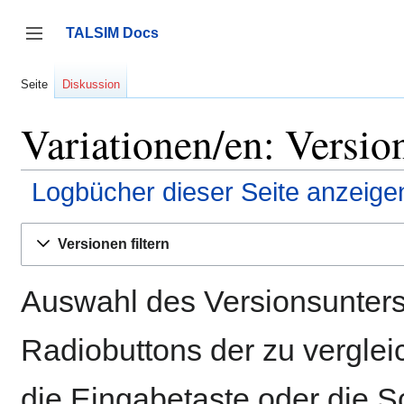
Zum
Inhalt
TALSIM Docs
springen
Seitenleiste umschalten
Seite
Diskussion
Variationen/en: Versio
Logbücher dieser Seite anzeige
Versionen filtern
Auswahl des Versionsunters
Radiobuttons der zu vergle
die Eingabetaste oder die S