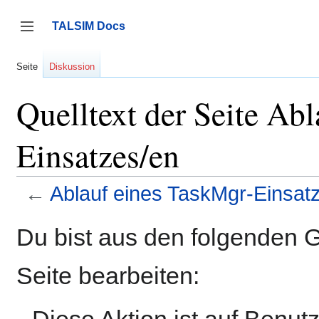
Zum
Inhalt
TALSIM Docs
springen
Seitenleiste umschalten
Seite
Diskussion
Quelltext der Seite Ab
Einsatzes/en
←
Ablauf eines TaskMgr-Einsat
Du bist aus den folgenden G
Seite bearbeiten:
Diese Aktion ist auf Benut