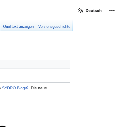
Deutsch
Meine W
eingek
Quelltext anzeigen
Versionsgeschichte
im
SYDRO Blog
. Die neue