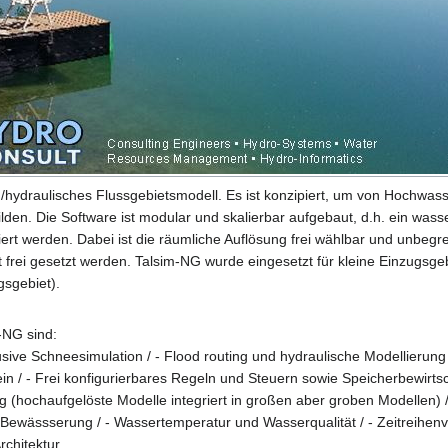
h/hydraulisches Flussgebietsmodell. Es ist konzipiert, um von Hochwass
den. Die Software ist modular und skalierbar aufgebaut, d.h. ein wass
ert werden. Dabei ist die räumliche Auflösung frei wählbar und unbegren
frei gesetzt werden. Talsim-NG wurde eingesetzt für kleine Einzugsgeb
gsgebiet).
-NG sind:
lusive Schneesimulation / - Flood routing und hydraulische Modellieru
 / - Frei konfigurierbares Regeln und Steuern sowie Speicherbewirtsc
(hochaufgelöste Modelle integriert in großen aber groben Modellen) /
wässserung / - Wassertemperatur und Wasserqualität / - Zeitreihenve
rchitektur.