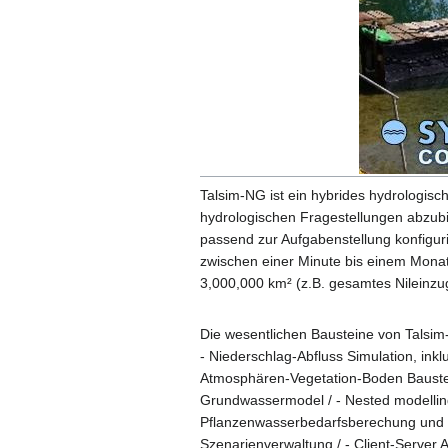
Talsim-NG ist ein hybrides hydrologisc
hydrologischen Fragestellungen abzubil
passend zur Aufgabenstellung konfiguri
zwischen einer Minute bis einem Monat 
3,000,000 km² (z.B. gesamtes Nileinzu
Die wesentlichen Bausteine von Talsim
- Niederschlag-Abfluss Simulation, ink
Atmosphären-Vegetation-Boden Baustein
Grundwassermodel / - Nested modelling 
Pflanzenwasserbedarfsberechung und Be
Szenarienverwaltung / - Client-Server A