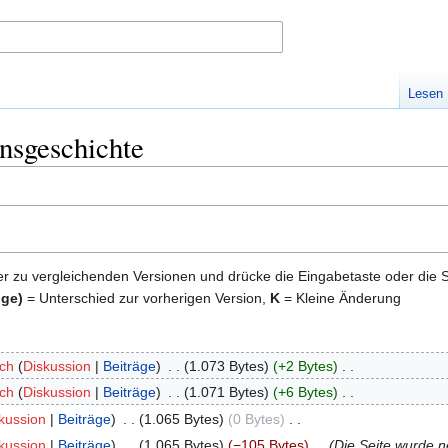
Lesen
nsgeschichte
er zu vergleichenden Versionen und drücke die Eingabetaste oder die 
ige)
= Unterschied zur vorherigen Version,
K
= Kleine Änderung
ach
Diskussion
Beiträge
‎
1.073 Bytes
+2 Bytes
‎
ach
Diskussion
Beiträge
‎
1.071 Bytes
+6 Bytes
‎
kussion
Beiträge
‎
1.065 Bytes
0 Bytes
‎
kussion
Beiträge
‎
1.065 Bytes
−105 Bytes
‎
Die Seite wurde ne