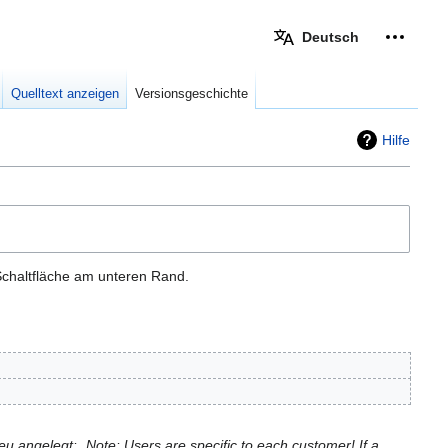
Deutsch
Meine W
eingek
Quelltext anzeigen
Versionsgeschichte
Hilfe
Schaltfläche am unteren Rand.
u angelegt: „Note: Users are specific to each customer! If a