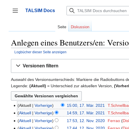
Zum
Inhalt
TALSIM Docs
springen
Seitenleiste umschalten
Seite
Diskussion
Anlegen eines Benutzers/en: Versio
Logbücher dieser Seite anzeigen
Versionen filtern
Auswahl des Versionsunterschieds: Markiere die Radiobuttons d
Legende:
(Aktuell)
= Unterschied zur aktuellen Version,
(Vorher
Aktuell
Vorherige
15:00, 17. Mär. 2021
‎
T.Schnellb
17.
K
März
Aktuell
Vorherige
14:59, 17. Mär. 2021
‎
T.Schnellb
e
2021
K
Aktuell
Vorherige
17:53, 12. Nov. 2020
‎
Ferrao
Dis
12.
i
e
K
November
Aktuell
Vorherige
17:44, 12. Nov. 2020
‎
Ferrao
Dis