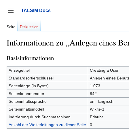
Zum
Inhalt
TALSIM Docs
springen
Seitenleiste umschalten
Seite
Diskussion
Informationen zu „Anlegen eines Be
Basisinformationen
Anzeigetitel
Creating a User
Standardsortierschlüssel
Anlegen eines Benut
Seitenlänge (in Bytes)
1.073
Seitenkennnummer
842
Seiteninhaltssprache
en - Englisch
Seiteninhaltsmodell
Wikitext
Indizierung durch Suchmaschinen
Erlaubt
Anzahl der Weiterleitungen zu dieser Seite
0