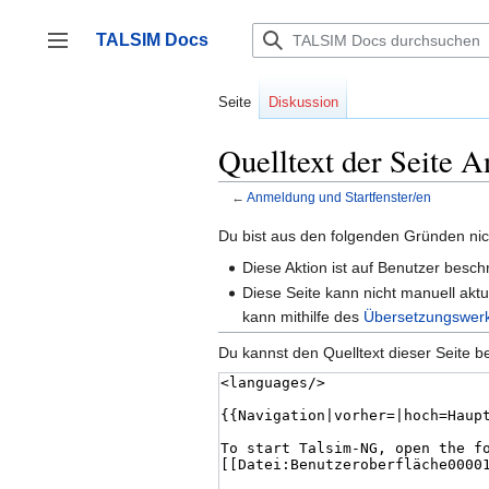
Zum
Inhalt
TALSIM Docs
springen
Seitenleiste umschalten
Seite
Diskussion
Quelltext der Seite 
←
Anmeldung und Startfenster/en
Du bist aus den folgenden Gründen nich
Diese Aktion ist auf Benutzer besch
Diese Seite kann nicht manuell aktu
kann mithilfe des
Übersetzungswer
Du kannst den Quelltext dieser Seite b