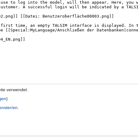
eite verwendet:
igen
)
enster/en
.