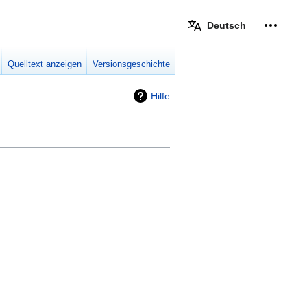
Deutsch
Meine W
eingek
Quelltext anzeigen
Versionsgeschichte
Hilfe