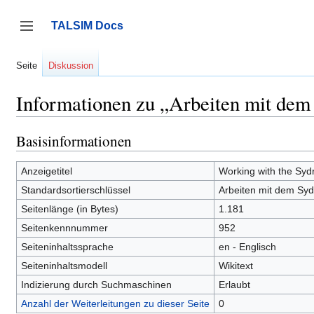
Zum
Inhalt
TALSIM Docs
springen
Seitenleiste umschalten
Seite
Diskussion
Informationen zu „Arbeiten mit de
Basisinformationen
Anzeigetitel
Working with the Sy
Standardsortierschlüssel
Arbeiten mit dem Sy
Seitenlänge (in Bytes)
1.181
Seitenkennnummer
952
Seiteninhaltssprache
en - Englisch
Seiteninhaltsmodell
Wikitext
Indizierung durch Suchmaschinen
Erlaubt
Anzahl der Weiterleitungen zu dieser Seite
0