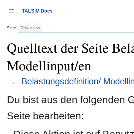
Zum
Inhalt
TALSIM Docs
springen
Seitenleiste umschalten
Seite
Diskussion
Quelltext der Seite Bel
Modellinput/en
←
Belastungsdefinition/ Modelli
Du bist aus den folgenden G
Seite bearbeiten:
Diese Aktion ist auf Benut