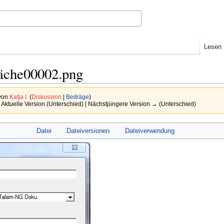
Lesen
läche00002.png
 von
Katja I.
(
Diskussion
|
Beiträge
)
 Aktuelle Version (Unterschied) | Nächstjüngere Version → (Unterschied)
Datei
Dateiversionen
Dateiverwendung