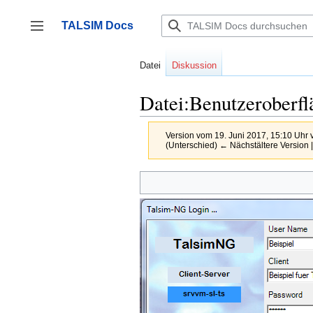
Zum
Inhalt
TALSIM Docs
springen
Seitenleiste umschalten
Datei
Diskussion
Datei:Benutzeroberf
Version vom 19. Juni 2017, 15:10 Uhr
(Unterschied) ← Nächstältere Version |