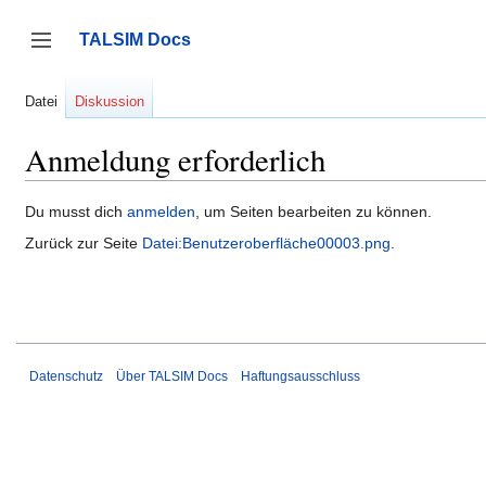
Zum
Inhalt
TALSIM Docs
springen
Seitenleiste umschalten
Datei
Diskussion
Anmeldung erforderlich
Du musst dich
anmelden
, um Seiten bearbeiten zu können.
Zurück zur Seite
Datei:Benutzeroberfläche00003.png
.
Datenschutz
Über TALSIM Docs
Haftungsausschluss