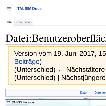
Zum
Inhalt
TALSIM Docs
springen
Seitenleiste umschalten
Datei
Diskussion
Datei:Benutzeroberflä
Version vom 19. Juni 2017, 1
Beiträge
)
(Unterschied) ← Nächstältere 
(Unterschied) | Nächstjünger
Datei
Dateive