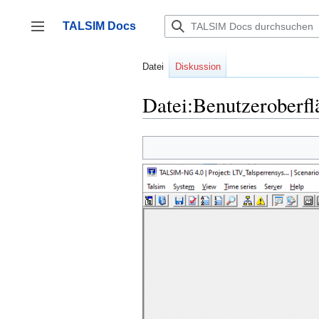
Zum
Inhalt
TALSIM Docs
springen
Seitenleiste umschalten
Datei
Diskussion
Datei:Benutzeroberf