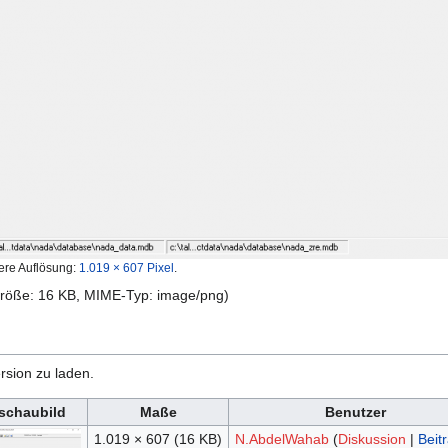
ere Auflösung:
1.019 × 607 Pixel
.
igröße: 16 KB, MIME-Typ:
image/png
)
rsion zu laden.
schaubild
Maße
Benutzer
1.019 × 607
(16 KB)
N.AbdelWahab
(
Diskussion
|
Beit