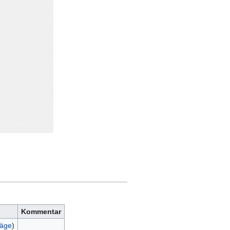
Kommentar
räge
)