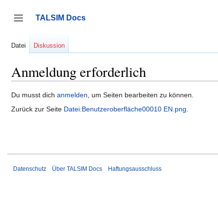
Zum
Inhalt
TALSIM Docs
springen
Seitenleiste umschalten
Datei
Diskussion
Anmeldung erforderlich
Du musst dich
anmelden
, um Seiten bearbeiten zu können.
Zurück zur Seite
Datei:Benutzeroberfläche00010 EN.png
.
Datenschutz
Über TALSIM Docs
Haftungsausschluss