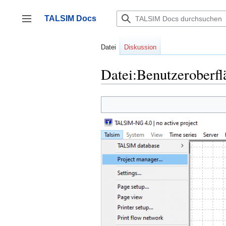
Zum
Inhalt
TALSIM Docs
springen
Seitenleiste umschalten
Datei
Diskussion
Datei:Benutzeroberf