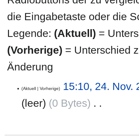
die Eingabetaste oder die S
Legende:
(Aktuell)
= Untersc
(Vorherige)
= Unterschied z
Änderung
24.
15:10, 24. Nov.
Aktuell
Vorherige
November
2020
leer
0 Bytes
‎
K
e
i
n