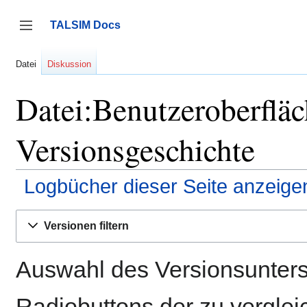
Zum
Inhalt
TALSIM Docs
springen
Seitenleiste umschalten
Datei
Diskussion
Datei:Benutzeroberflä
Versionsgeschichte
Logbücher dieser Seite anzeige
Versionen filtern
Auswahl des Versionsunters
Radiobuttons der zu vergle