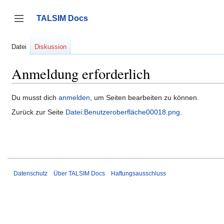
Zum
Inhalt
TALSIM Docs
springen
Seitenleiste umschalten
Datei
Diskussion
Anmeldung erforderlich
Du musst dich
anmelden
, um Seiten bearbeiten zu können.
Zurück zur Seite
Datei:Benutzeroberfläche00018.png
.
Datenschutz
Über TALSIM Docs
Haftungsausschluss