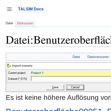
Zum
Inhalt
TALSIM Docs
springen
Seitenleiste umschalten
Datei
Diskussion
Datei:Benutzeroberfl
Datei
Dateiversionen
Es ist keine höhere Auflösung vo