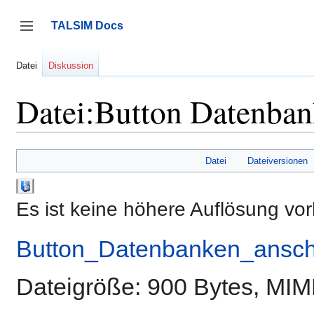
Zum
Inhalt
TALSIM Docs
springen
Seitenleiste umschalten
Datei
Diskussion
Datei:Button Datenba
Datei
Dateiversionen
Es ist keine höhere Auflösung vo
Button_Datenbanken_ansc
Dateigröße: 900 Bytes, MI