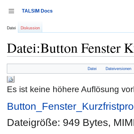
Zum
Inhalt
TALSIM Docs
springen
Seitenleiste umschalten
Datei
Diskussion
Datei:Button Fenster 
Datei
Dateiversionen
Es ist keine höhere Auflösung vo
Button_Fenster_Kurzfristp
Dateigröße: 949 Bytes, MI