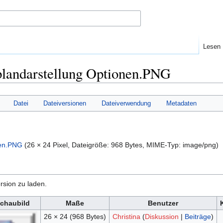
Lesen
plandarstellung Optionen.PNG
Datei
Dateiversionen
Dateiverwendung
Metadaten
nen.PNG
‎
(26 × 24 Pixel, Dateigröße: 968 Bytes, MIME-Typ:
image/png
)
rsion zu laden.
chaubild
Maße
Benutzer
26 × 24
(968 Bytes)
Christina
(
Diskussion
|
Beiträge
)