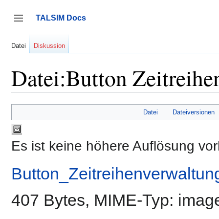
Zum
Inhalt
TALSIM Docs
springen
Seitenleiste umschalten
Datei
Diskussion
Datei:Button Zeitreih
Datei
Dateiversionen
Es ist keine höhere Auflösung vo
Button_Zeitreihenverwaltu
407 Bytes, MIME-Typ:
imag