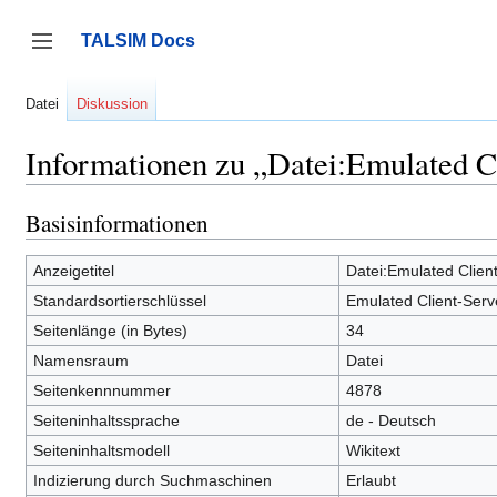
Zum
Inhalt
TALSIM Docs
springen
Seitenleiste umschalten
Datei
Diskussion
Informationen zu „Datei:Emulated C
Basisinformationen
Anzeigetitel
Datei:Emulated Clien
Standardsortierschlüssel
Emulated Client-Serv
Seitenlänge (in Bytes)
34
Namensraum
Datei
Seitenkennnummer
4878
Seiteninhaltssprache
de - Deutsch
Seiteninhaltsmodell
Wikitext
Indizierung durch Suchmaschinen
Erlaubt