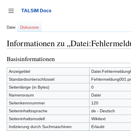
Zum
Inhalt
TALSIM Docs
springen
Seitenleiste umschalten
Datei
Diskussion
Informationen zu „Datei:Fehlermel
Basisinformationen
Anzeigetitel
Datei:Fehlermeldung
Standardsortierschlüssel
Fehlermeldung001.p
Seitenlänge (in Bytes)
0
Namensraum
Datei
Seitenkennnummer
120
Seiteninhaltssprache
de - Deutsch
Seiteninhaltsmodell
Wikitext
Indizierung durch Suchmaschinen
Erlaubt