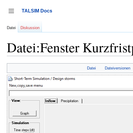
Zum
Inhalt
TALSIM Docs
springen
Seitenleiste umschalten
Datei
Diskussion
Datei:Fenster Kurzfri
Datei
Dateiversionen