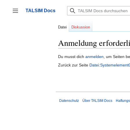
Zum
Inhalt
TALSIM Docs
springen
Seitenleiste umschalten
Datei
Diskussion
Anmeldung erforderl
Du musst dich
anmelden
, um Seiten b
Zurück zur Seite
Datei:Systemelement
Datenschutz
Über TALSIM Docs
Haftungs