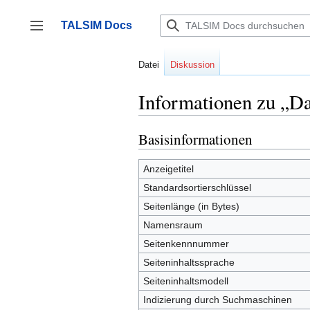
Zum
Inhalt
TALSIM Docs
springen
Seitenleiste umschalten
Datei
Diskussion
Informationen zu „D
Basisinformationen
Anzeigetitel
Standardsortierschlüssel
Seitenlänge (in Bytes)
Namensraum
Seitenkennnummer
Seiteninhaltssprache
Seiteninhaltsmodell
Indizierung durch Suchmaschinen