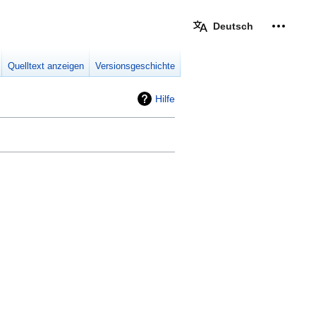
Deutsch
Meine W
eingek
Quelltext anzeigen
Versionsgeschichte
Hilfe