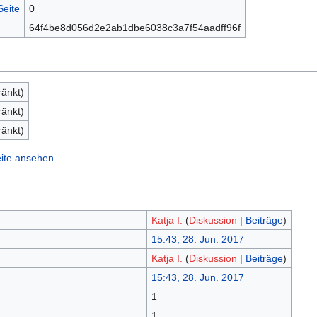
Seite
0
64f4be8d056d2e2ab1dbe6038c3a7f54aadff96f
ränkt)
ränkt)
ränkt)
ite ansehen.
Katja I.
(
Diskussion
|
Beiträge
)
15:43, 28. Jun. 2017
Katja I.
(
Diskussion
|
Beiträge
)
15:43, 28. Jun. 2017
1
1