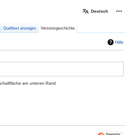
Deutsch
Meine W
eingek
Quelltext anzeigen
Versionsgeschichte
Hilfe
Schaltfläche am unteren Rand.