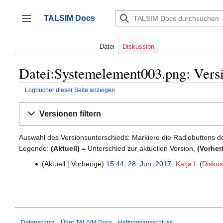
Zum
Inhalt
TALSIM Docs
springen
Seitenleiste umschalten
Datei
Diskussion
Datei:Systemelement003.png: Versi
Logbücher dieser Seite anzeigen
Versionen filtern
Auswahl des Versionsunterschieds: Markiere die Radiobuttons d
Legende:
(Aktuell)
= Unterschied zur aktuellen Version,
(Vorher
Aktuell
Vorherige
15:44, 28. Jun. 2017
‎
Katja I.
Diskus
28.
K
Juni
e
2017
i
n
e
Datenschutz
Über TALSIM Docs
Haftungsausschluss