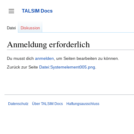
Zum
Inhalt
TALSIM Docs
springen
Seitenleiste umschalten
Datei
Diskussion
Anmeldung erforderlich
Du musst dich
anmelden
, um Seiten bearbeiten zu können.
Zurück zur Seite
Datei:Systemelement005.png
.
Datenschutz
Über TALSIM Docs
Haftungsausschluss