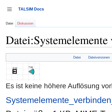
Zum
Inhalt
TALSIM Docs
springen
Seitenleiste umschalten
Datei
Diskussion
Datei:Systemelemente
Datei
Dateiversionen
Es ist keine höhere Auflösung vo
Systemelemente_verbinde