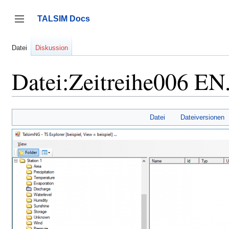
Zum
Inhalt
TALSIM Docs
springen
Seitenleiste umschalten
Datei
Diskussion
Datei:Zeitreihe006 EN
Datei
Dateiversionen