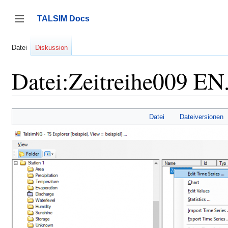
Zum
Inhalt
TALSIM Docs
springen
Seitenleiste umschalten
Datei
Diskussion
Datei:Zeitreihe009 EN
Datei
Dateiversionen