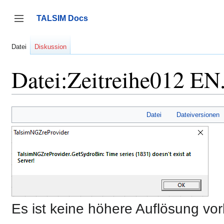
Zum
Inhalt
TALSIM Docs
springen
Seitenleiste umschalten
Datei
Diskussion
Datei:Zeitreihe012 EN
Datei
Dateiversionen
Es ist keine höhere Auflösung vo