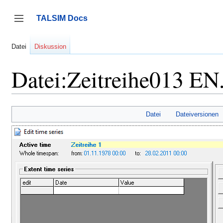
Zum
Inhalt
TALSIM Docs
springen
Seitenleiste umschalten
Datei
Diskussion
Datei:Zeitreihe013 EN
Datei
Dateiversionen