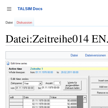
Zum
Inhalt
TALSIM Docs
springen
Seitenleiste umschalten
Datei
Diskussion
Datei:Zeitreihe014 EN
Datei
Dateiversionen