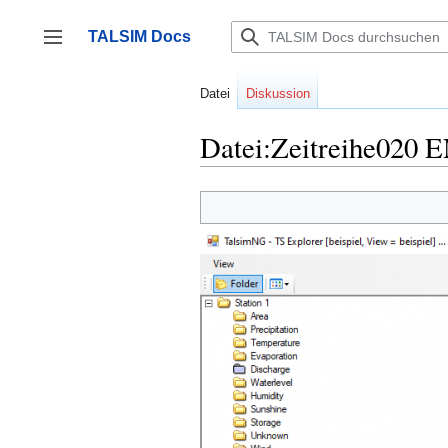
Zum
Inhalt
TALSIM Docs
springen
Seitenleiste umschalten
Datei
Diskussion
Datei:Zeitreihe020 