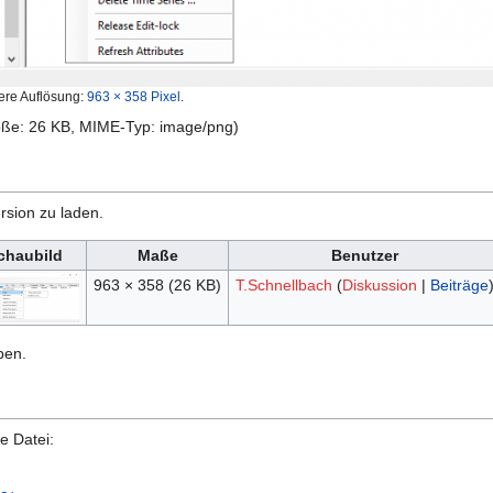
ere Auflösung:
963 × 358 Pixel
.
röße: 26 KB, MIME-Typ:
image/png
)
rsion zu laden.
chaubild
Maße
Benutzer
963 × 358
(26 KB)
T.Schnellbach
(
Diskussion
|
Beiträge
ben.
e Datei: