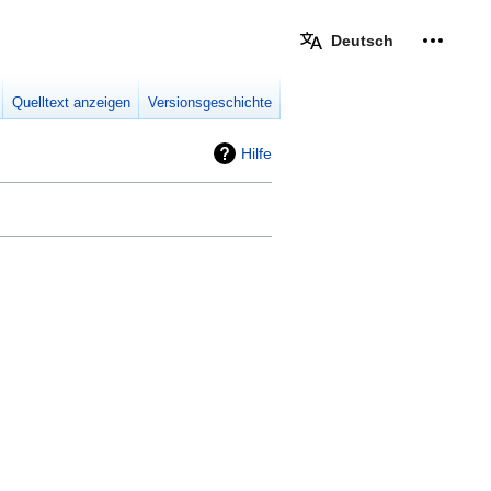
Deutsch
Meine W
eingek
Quelltext anzeigen
Versionsgeschichte
Hilfe