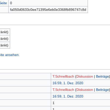
Seite
0
fa050d0633c0ee71395e6eb0e3368fb896747c8d
ränkt)
ränkt)
ränkt)
ite ansehen.
T.Schnellbach
(
Diskussion
|
Beiträge
16:59, 1. Dez. 2020
T.Schnellbach
(
Diskussion
|
Beiträge
16:59, 1. Dez. 2020
1
1