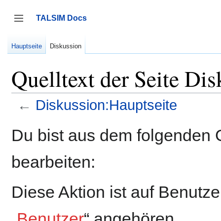
Zum
Inhalt
TALSIM Docs
springen
Seitenleiste umschalten
Hauptseite
Diskussion
Quelltext der Seite Di
←
Diskussion:Hauptseite
Du bist aus dem folgenden G
bearbeiten:
Diese Aktion ist auf Benutz
„
Benutzer
“ angehören.