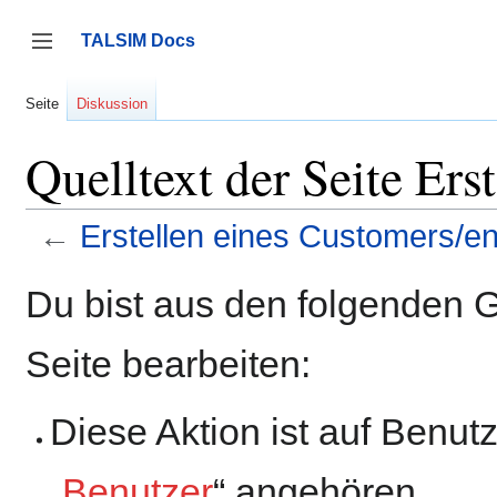
Zum
Inhalt
TALSIM Docs
springen
Seitenleiste umschalten
Seite
Diskussion
Quelltext der Seite Ers
←
Erstellen eines Customers/e
Du bist aus den folgenden G
Seite bearbeiten:
Diese Aktion ist auf Benut
„
Benutzer
“ angehören.