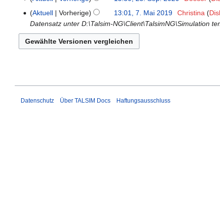
n
i
2020
Aktuell
Vorherige
13:01, 7. Mai 2019
‎
Christina
Dis
e
7.
n
Datensatz unter D:\Talsim-NG\Client\TalsimNG\Simulation 
B
Mai
e
e
2019
B
a
e
r
a
b
r
e
b
i
e
t
Datenschutz
Über TALSIM Docs
Haftungsausschluss
i
u
t
n
u
g
n
s
g
z
s
u
z
s
u
a
s
m
a
m
m
e