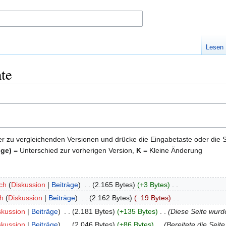
Lesen
te
er zu vergleichenden Versionen und drücke die Eingabetaste oder die 
ige)
= Unterschied zur vorherigen Version,
K
= Kleine Änderung
ch
Diskussion
Beiträge
‎
2.165 Bytes
+3 Bytes
‎
ch
Diskussion
Beiträge
‎
2.162 Bytes
−19 Bytes
‎
skussion
Beiträge
‎
2.181 Bytes
+135 Bytes
‎
Diese Seite wurd
skussion
Beiträge
‎
2.046 Bytes
+86 Bytes
‎
Bereitete die Seit