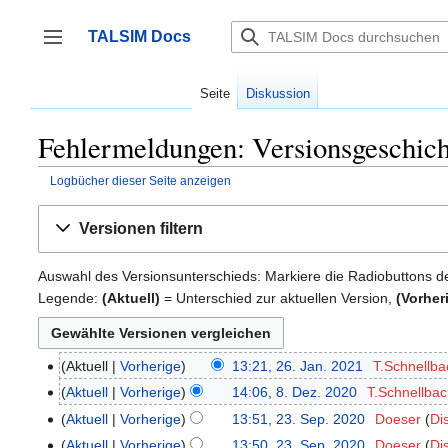
Zum
Inhalt
TALSIM Docs
springen
Seitenleiste umschalten
Seite
Diskussion
Fehlermeldungen: Versionsgeschich
Logbücher dieser Seite anzeigen
Versionen filtern
Auswahl des Versionsunterschieds: Markiere die Radiobuttons d
Legende:
(Aktuell)
= Unterschied zur aktuellen Version,
(Vorher
Aktuell
Vorherige
13:21, 26. Jan. 2021
‎
T.Schnellba
26.
K
Januar
Aktuell
Vorherige
14:06, 8. Dez. 2020
‎
T.Schnellba
8.
e
2021
K
Dezember
Aktuell
Vorherige
13:51, 23. Sep. 2020
‎
Doeser
Di
23.
i
e
2020
September
Aktuell
Vorherige
13:50, 23. Sep. 2020
‎
Doeser
Di