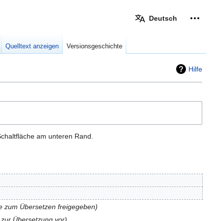
Deutsch
Meine W
eingek
Quelltext anzeigen
Versionsgeschichte
Hilfe
Schaltfläche am unteren Rand.
e zum Übersetzen freigegeben
e zur Übersetzung vor