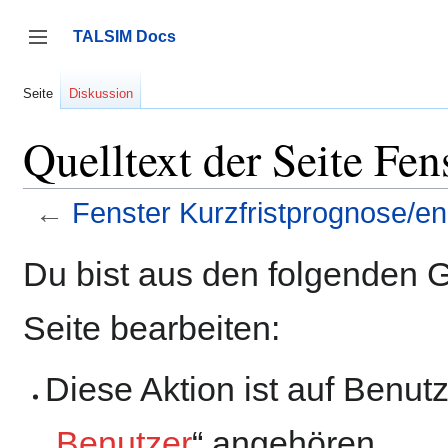
Zum
Inhalt
TALSIM Docs
springen
Seitenleiste umschalten
Seite
Diskussion
Quelltext der Seite Fen
←
Fenster Kurzfristprognose/en
Du bist aus den folgenden G
Seite bearbeiten:
Diese Aktion ist auf Benut
„
Benutzer
“ angehören.