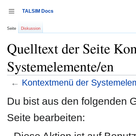
Zum
Inhalt
TALSIM Docs
springen
Seitenleiste umschalten
Seite
Diskussion
Quelltext der Seite Ko
Systemelemente/en
←
Kontextmenü der Systemele
Du bist aus den folgenden G
Seite bearbeiten:
Diese Aktion ist auf Benut