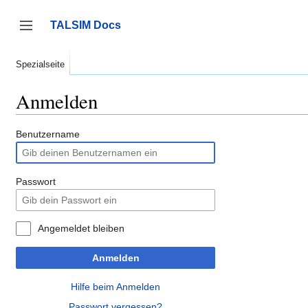
Zum
Inhalt
TALSIM Docs
springen
Seitenleiste umschalten
Spezialseite
Anmelden
Benutzername
Passwort
Angemeldet bleiben
Anmelden
Hilfe beim Anmelden
Passwort vergessen?